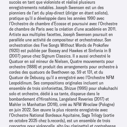
succès en tant que violoniste et réalisé plusieurs
enregistrements notables. Joseph Swensen est un des
pionniers de l’art du play-direct (diriger en étant soliste),
pratique qu’il a développée dans les années 1990 avec
l’Orchestre de chambre d’Ecosse et poursuivi avec l’Orchestre
de chambre de Paris avec la création d’une académie en 2011.
Artiste aux multiples facettes, Joseph Swensen poursuit en
parallèle une activité de compositeur et orchestrateur. Son
orchestration des Five Songs Without Words de Prokofiev
(1920) est publiée par Boosey and Hawkes et Sinfonia in B
(2007) parue chez Signum Classics. Il a aussi orchestré le
Quatuor en sol mineur de Nielsen, Quatre mouvements pour
orchestre (1888) et produit des arrangements pour orchestre à
cordes des quatuors de Beethoven op. 59 et 131, et du
Quatuor de Debussy, qu’il a enregistré avec l’Orchestre NFM
Leopoldinum. Ses compositions originales incluent un
ensemble de trois sinfoniettas, Shizue (1995) pour shakuhachi
solo et orchestre, dédié à sa tante, disparue dans le
bombardement d’Hiroshima, Langeland Reveries (2017) et
Mahler in Manhattan (2018), créé au NFM Wroclaw (Pologne)
en juin 2022. Son œuvre la plus récente enregistrée avec
l’Orchestre National Bordeaux Aquitaine, Saga Trilogy (sortie
en octobre 2025 chez b.records), est un ensemble de trois
concertos pour violoncelle, alto (ou clarinette) et contrebasse