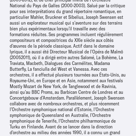
National du Pays de Galles (2000-2003). Salué par la critique
pour ses interprétations du grand répertoire romantique, en
particulier Mahler, Bruckner et Sibelius, Joseph Swensen est
aussi un explorateur musical qui s’aventure sur des terrains
bien plus expérimentaux lorsqu’il travaille avec des
formations réduites. Ses programmes incluent régulièrement
compositeurs et compositrices du XXIe siècle aux côtés
d’œuvres de la période classique. Actif dans le domaine
lyrique, il a aussi été Directeur Musical de l’Opéra de Malmö
(20052011), où il a dirigé entre autres Salomé, La Bohème, La
Traviata, Macbeth, Dialogues des Carmélites, Madama
Butterfly, La fanciulla del West et Vanessa. Avec ces
orchestres, il a effectué plusieurs tournées aux États-Unis, au
Royaume-Uni, en Europe et en Asie, notamment aux festivals
Mostly Mozart de New York, de Tanglewood et de Ravinia,
ainsi qu’au BBC Proms, au Barbican Centre de Londres et au
Concertgebouw d’Amsterdam. Parallèlement, Joseph Swensen
collabore avec de nombreux orchestres, et plus récemment
l’Orchestre symphonique national d’Estonie, l’Orchestre
symphonique de Queensland en Australie, l’Orchestre
symphonique de Tenerife, l’Orchestre philharmonique de
Turku en Finlande. Avant de se lancer dans la direction
d’orchestre au milieu des années 1990, il a connu un grand