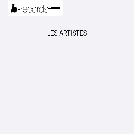
LES ARTISTES