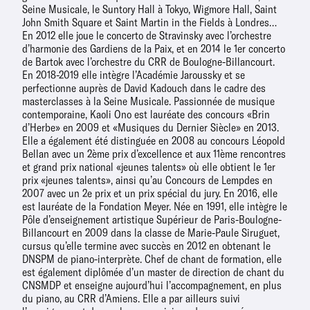
Seine Musicale, le Suntory Hall à Tokyo, Wigmore Hall, Saint
John Smith Square et Saint Martin in the Fields à Londres…
En 2012 elle joue le concerto de Stravinsky avec l’orchestre
d’harmonie des Gardiens de la Paix, et en 2014 le 1er concerto
de Bartok avec l’orchestre du CRR de Boulogne-Billancourt.
En 2018-2019 elle intègre l’Académie Jaroussky et se
perfectionne auprès de David Kadouch dans le cadre des
masterclasses à la Seine Musicale. Passionnée de musique
contemporaine, Kaoli Ono est lauréate des concours «Brin
d’Herbe» en 2009 et «Musiques du Dernier Siècle» en 2013.
Elle a également été distinguée en 2008 au concours Léopold
Bellan avec un 2ème prix d’excellence et aux 11ème rencontres
et grand prix national «jeunes talents» où elle obtient le 1er
prix «jeunes talents», ainsi qu’au Concours de Lempdes en
2007 avec un 2e prix et un prix spécial du jury. En 2016, elle
est lauréate de la Fondation Meyer. Née en 1991, elle intègre le
Pôle d’enseignement artistique Supérieur de Paris-Boulogne-
Billancourt en 2009 dans la classe de Marie-Paule Siruguet,
cursus qu’elle termine avec succès en 2012 en obtenant le
DNSPM de piano-interprète. Chef de chant de formation, elle
est également diplômée d’un master de direction de chant du
CNSMDP et enseigne aujourd’hui l’accompagnement, en plus
du piano, au CRR d’Amiens. Elle a par ailleurs suivi