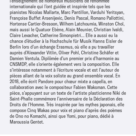
l’enseignement de nombreux musiciens de renommée
internationale qui l’ont guidée et inspirée tels que les
pianistes Nicolas Mallarte, Marc Pantillon, Varduhi Yeritsyan,
Françoise Buffet Arsenijevic, Denis Pascal, Romano Pallottini,
Hortense Cartier-Bresoon, Wilhem Latchoumia, Winston Choï,
mais aussi le Quatuor Ebène, Alain Meunier, Christian Ivaldi,
Claire Levacher, Catherine Simonpietri… Elle a aussi eu la
chance d’étudier à la Hochschule für Musik Hanns Eisler de
Berlin lors d’un échange Erasmus, où elle a pu travailler
auprès d’Alexander Vitlin, Oliver Pohl, Christine Schäfer et
Damien Ventula. Diplômée d'un premier prix d'harmonie au
CNSMDP, elle s'oriente également vers la composition. Elle
s'intéresse notamment à l'écriture vocale et est l'auteur de
pièces allant de la voix soliste au grand ensemble vocal. En
2018, elle écrit Pandore pour chœur mixte a capella, en
collaboration avec le compositeur Fabien Waksman. Cette
pièce, s’appuyant sur un texte de l’artiste plasticienne Niki de
Saint-Phalle commémore l’anniversaire de la Déclaration des
Droits de l’Homme. Très inspirée par les mythes japonais, elle
compose Cinq Wakas pour voix et piano d’après des poèmes
de Ono no Komachi, ainsi que Yomi, pour piano, dédié à
Maroussia Gentet.