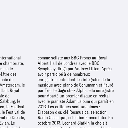
international
ms au Royal
e chambriste,
avec le BBC
comme le
on. Après
héâtre des
nombreux
monie de
les de la
Amsterdam, le
mann et Fauré
Hall, Royal
le enregistre
nie de
récital
alzburg, le
qui paraît en
n, le Festival
t unanimes :
 le Festival de
ca, sélection
ival de Dresde,
rance Inter. En
Evian, Le
la choisit