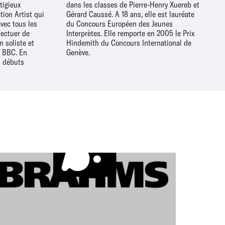
tigieux
uereb et
on Artist qui
e est lauréate
avec tous les
des Jeunes
fectuer de
005 le Prix
 soliste et
national de
 BBC. En
Genève.
s débuts