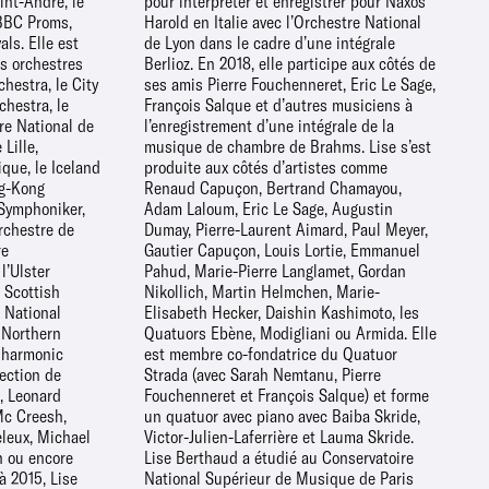
aint-André, le
er pour Naxos
 BBC Proms,
tre National
ls. Elle est
e intégrale
es orchestres
e aux côtés de
estra, le City
, Eric Le Sage,
hestra, le
musiciens à
re National de
tégrale de la
Lille,
e s’est
ique, le Iceland
rtistes comme
ng-Kong
amayou,
 Symphoniker,
e, Augustin
rchestre de
 Paul Meyer,
re
el
l’Ulster
, Gordan
 Scottish
n, Marie-
 National
imoto, les
 Northern
rmida. Elle
ilharmonic
u Quatuor
rection de
u, Pierre
, Leonard
) et forme
Mc Creesh,
iba Skride,
leux, Michael
 Lauma Skride.
n ou encore
nservatoire