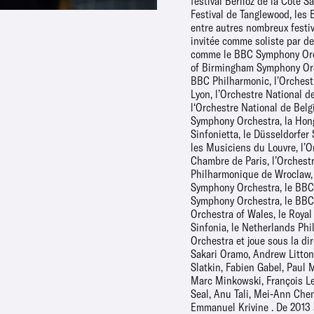
festival Berlioz de la Côte S
pour interpréter et enregistr
Festival de Tanglewood, les
Harold en Italie avec l’Orches
entre autres nombreux festiva
de Lyon dans le cadre d’un
invitée comme soliste par d
Berlioz. En 2018, elle particip
comme le BBC Symphony Orch
ses amis Pierre Fouchenneret
of Birmingham Symphony Orc
François Salque et d’autres 
BBC Philharmonic, l’Orchest
l’enregistrement d’une in
Lyon, l’Orchestre National de 
musique de chambre de Brahms. Lis
l‘Orchestre National de Belg
produite aux côtés d’a
Symphony Orchestra, la Ho
Renaud Capuçon, Bertrand Ch
Sinfonietta, le Düsseldorfer
Adam Laloum, Eric Le Sag
les Musiciens du Louvre, l’O
Dumay, Pierre-Laurent Aimard,
Chambre de Paris, l’Orchest
Gautier Capuçon, Louis Lortie, Emmanu
Philharmonique de Wroclaw, 
Pahud, Marie-Pierre Langlamet
Symphony Orchestra, le BBC
Nikollich, Martin Helmche
Symphony Orchestra, le BBC
Elisabeth Hecker, Daishin Kash
Orchestra of Wales, le Royal
Quatuors Ebène, Modigliani ou A
Sinfonia, le Netherlands Ph
est membre co-fondatrice d
Orchestra et joue sous la di
Strada (avec Sarah Nemtan
Sakari Oramo, Andrew Litton
Fouchenneret et François Salque
Slatkin, Fabien Gabel, Paul 
un quatuor avec piano avec Ba
Marc Minkowski, François Le
Victor-Julien-Laferrière et
Seal, Anu Tali, Mei-Ann Che
Lise Berthaud a étudié au Co
Emmanuel Krivine . De 2013 à 2015, Lise
National Supérieur de Musique de Paris