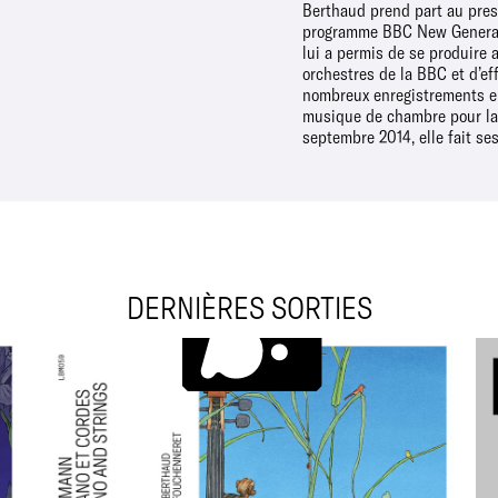
Berthaud prend part au pres
dans les classes de Pierre-Henry X
programme BBC New Generati
Gérard Caussé. A 18 ans, ell
lui a permis de se produire 
du Concours Européen 
orchestres de la BBC et d’ef
Interprètes. Elle remporte en 2
nombreux enregistrements en
Hindemith du Concours Inter
musique de chambre pour la
septembre 2014, elle fait se
DERNIÈRES SORTIES