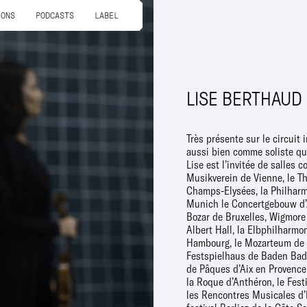
IONS
PODCASTS
LABEL
LISE BERTHAUD
Très présente sur le circuit 
comme soliste aux BBC Pro
aussi bien comme soliste qu
Albert Hall de Londres 
Lise est l’invitée de salles 
Symphony dirigé par Andrew Litt
Musikverein de Vienne, le T
avoir participé à de 
Champs-Elysées, la Philhar
enregistrements dont les intégra
Munich le Concertgebouw d’
musique avec piano de Schu
Bozar de Bruxelles, Wigmore 
par Eric Le Sage chez Alpha, el
Albert Hall, la Elbphilharmo
pour Aparté un premier disque en 
Hambourg, le Mozarteum de S
avec le pianiste Adam Laloum 
Festspielhaus de Baden Bade
2013. Les critiques son
de Pâques d’Aix en Provence,
Diapason d’or, clé Resmusi
la Roque d’Anthéron, le Fest
Radio Classique, sélection F
les Rencontres Musicales d’
octobre 2013, Leonard Slatkin 