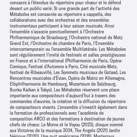
consacre à l’étendue du répertoire pour chœur et le défend
devant un public varié. Si une grande part de l'activité des
Métaboles est consacrée au répertoire a cappella, des
collaborations avec des orchestres et des ensembles
instrumentaux participent à leur saison musicale. Ainsi
l’ensemble s'associe ponctuellement à l’Orchestre
Philharmonique de Strasbourg, l’Orchestre national de Metz
Grand Est, l’Orchestre de chambre de Paris, l'Ensemble
intercontemporain ou l'ensemble Multilatérale. Les Métaboles
sont régulièrement l'invité de festivals et salles prestigieuses
en France et à l’international (Philharmonie de Paris, Opéra-
Comique, Festival d’Automne à Paris, Cité musicale-Metz,
festival de Ribeauvillé, Les Sommets musicaux de Gstaad, Les
Rencontres musicales d’Évian, Opéra de Mainz en Allemagne,
Elbphilharmonie de Hambourg, Mozarteum de Salzbourg,
Bunka Kaikan à Tokyo). Les Métaboles réservent une place
importante aux compositeurs d’aujourd’hui à travers des
commandes d’œuvres, la création et la diffusion du répertoire
de compositeurs vivants. L’ensemble s’investit également dans
la formation de professionnels avec l’académie de
composition ARCO et des formations à destination de jeunes
chefs de chœur. Le Moine et le Voyou (2023), disque nommé
aux Victoires de la musique 2024, The Angels (2021) Jardin
féérique (2020), Une nuit américaine (2016), Mysterious