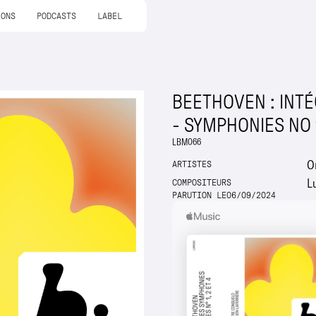
IONS
PODCASTS
LABEL
BEETHOVEN : INTÉ
- SYMPHONIES NO 1
LBM066
O
ARTISTES
L
COMPOSITEURS
PARUTION LE
06
/
09
/
2024