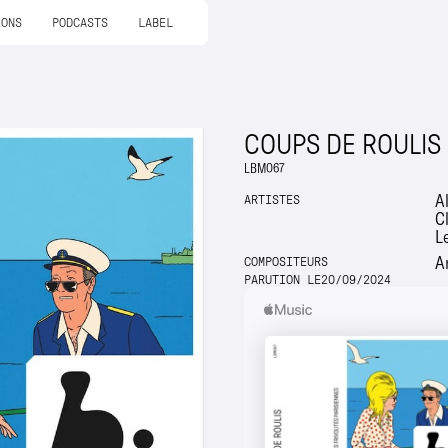
IONS
PODCASTS
LABEL
COUPS DE ROULIS
LBM067
A
ARTISTES
C
Le
A
COMPOSITEURS
PARUTION LE
20
/
09
/
2024