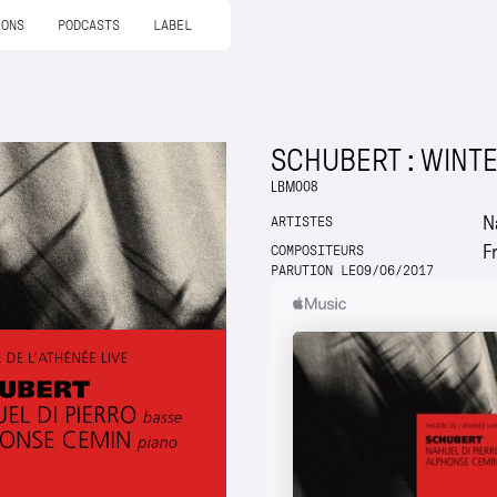
IONS
PODCASTS
LABEL
SCHUBERT : WINT
LBM008
N
ARTISTES
F
COMPOSITEURS
PARUTION LE
09
/
06
/
2017