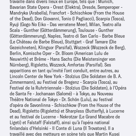
travaillé dans divers lieux en Europe, tels que : Munich,
Bavarian State Opera - Orest (Elektra), Dresde, Semperoper -
Mandryka (Arabella), Francfort - Schischkow (From the House
of the Dead), Don Giovanni, Tonio (I Pagliacci), Scarpia (Tosca),
Ryuji (Gogo No Eiko - Das verratene Meer), Milan, Teatro alla
Scala - Gunther (Götterdämmerung), Toulouse - Gunther
(Götterdämmerung), Naples, Teatro di San Carlo - Barbe Bleue
(Le Château de Barbe Bleue), Stuttgart - Graf Tamare (Die
Gezeichneten), Klingsor (Parsifal), Wozzeck (Wozzeck de Berg),
Berlin, Komische Oper - Dr. Bloom (American Lulu de
Neuwirth) et Brême - Hans Sachs (Die Meistersinger von
Nürnberg), Rigoletto, Wozzeck, Amfortas (Parsifal). Ses
apparitions en tant qu'invité l'ont conduit, entre autres, au
Lincoln Center de New York - Stolzius (Die Soldaten de B. A.
Zimmermann), au Festival de Bregenz - Scarpia (Tosca), au
Festival de la Ruhrtriennale - Stolzius (Die Soldaten), à l'Opéra
de Santa Fe - Jochanaan (Salomé) - à Tokyo, au Nouveau
Théâtre National de Tokyo - Dr. Schön (Lulu), au festival
d'opéra de Savonlinna - Schischkow (From the House of the
Dead), Rigoletto (Rigoletto) et Sharpless (Butterfly), à Lucerne
et au festival de Lucerne - Nekrotzar (Le Grand Macabre de
Ligeti) et Falstaff (Falstaff), ainsi qu'à l'opéra national
finlandais d'Helsinki - Il Conte di Luna (Il Trovatore). Il a
travaillé avec des metteurs en scène tels que Martin Kusej