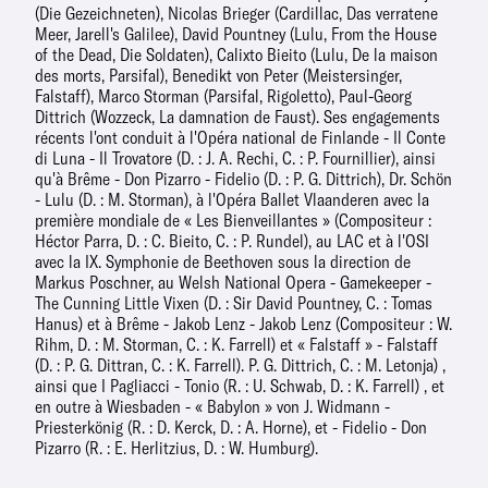
(Die Gezeichneten), Nicolas Brieger (Cardillac, Das verratene
Meer, Jarell's Galilee), David Pountney (Lulu, From the House
of the Dead, Die Soldaten), Calixto Bieito (Lulu, De la maison
des morts, Parsifal), Benedikt von Peter (Meistersinger,
Falstaff), Marco Storman (Parsifal, Rigoletto), Paul-Georg
Dittrich (Wozzeck, La damnation de Faust). Ses engagements
récents l'ont conduit à l'Opéra national de Finlande - Il Conte
di Luna - Il Trovatore (D. : J. A. Rechi, C. : P. Fournillier), ainsi
qu'à Brême - Don Pizarro - Fidelio (D. : P. G. Dittrich), Dr. Schön
- Lulu (D. : M. Storman), à l'Opéra Ballet Vlaanderen avec la
première mondiale de « Les Bienveillantes » (Compositeur :
Héctor Parra, D. : C. Bieito, C. : P. Rundel), au LAC et à l'OSI
avec la IX. Symphonie de Beethoven sous la direction de
Markus Poschner, au Welsh National Opera - Gamekeeper -
The Cunning Little Vixen (D. : Sir David Pountney, C. : Tomas
Hanus) et à Brême - Jakob Lenz - Jakob Lenz (Compositeur : W.
Rihm, D. : M. Storman, C. : K. Farrell) et « Falstaff » - Falstaff
(D. : P. G. Dittran, C. : K. Farrell). P. G. Dittrich, C. : M. Letonja) ,
ainsi que I Pagliacci - Tonio (R. : U. Schwab, D. : K. Farrell) , et
en outre à Wiesbaden - « Babylon » von J. Widmann -
Priesterkönig (R. : D. Kerck, D. : A. Horne), et - Fidelio - Don
Pizarro (R. : E. Herlitzius, D. : W. Humburg).