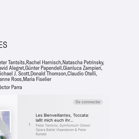
ES
ter Tantsits
Rachel Harnisch
Natascha Petrinsky
avid Alegret
Günter Papendell
Gianluca Zampieri
ichael J. Scott
Donald Thomson
Claudio Otelli
anne Roos
Maria Fiselier
èctor Parra