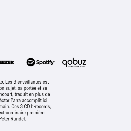
o, Les Bienveillantes est
n sujet, sa portée et sa
ncourt, traduit en plus de
ctor Parra accomplit ici,
humain. Ces 3 CD b•records,
extraordinaire première
Peter Rundel.