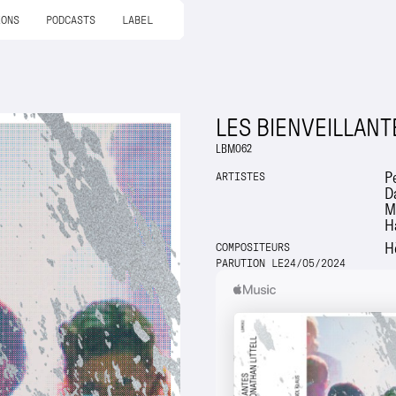
IONS
PODCASTS
LABEL
LES BIENVEILLANT
LBM062
Pe
ARTISTES
D
M
H
H
COMPOSITEURS
PARUTION LE
24
/
05
/
2024