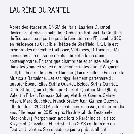
LAURÈNE DURANTEL
Après des études au CNSM de Paris, Laurène Durantel
devient contrebasse solo de l'Orchestre National du Capitole
de Toulouse, puis participe à la fondation de l’Ensemble 360,
en résidence au Crucible Théâtre de Sheﬃeld, UK. Elle est
membre des ensemble Calliopée, Variances, Offrandes, TM+,
consacrés à la musique de chambre et à la création
contemporaine. En tant que chambriste et soliste, elle joue
dans les grandes salles européennes telles que le Wigmore
Hall, le Théâtre de la Ville, Hamburg Laeiszhalle, le Palau de la
Musica à Barcelone, ...et est régulièrement partenaire du
quatuor Ébène, Elias String Quartet, Belcea String Quartet,
Doric String Quartet, Skampa Quartet, Quatuor Modigliani,
Valentin Erben, François Salque, Matthias Goerne, Céline
Frisch, Marc Bouchkov, Franck Braley, Jean-Guihen Queyras.
Elle fonde en 2003 l'Académie de contrebasse", qui durera dix
ans. Elle reçoit en 2015 le prix Nordmetall du Festspiele
Meckenburg- Vorpommen avec le trio Karénine et l’altiste
Krzysztof Chorzelski. Elle devient en 2013 est lauréate du
Festival Juventus. Son spectacle jeune public, alliant