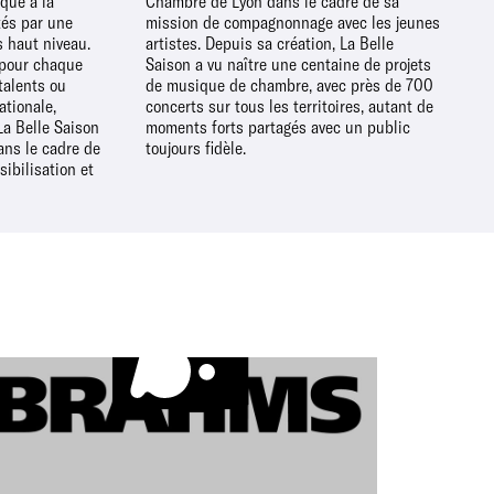
oque à la
re de sa
tés par une
 les jeunes
s haut niveau.
ion, La Belle
 pour chaque
ne de projets
 talents ou
rès de 700
ationale,
 autant de
 La Belle Saison
vec un public
ans le cadre de
toujours fidèle.
sibilisation et