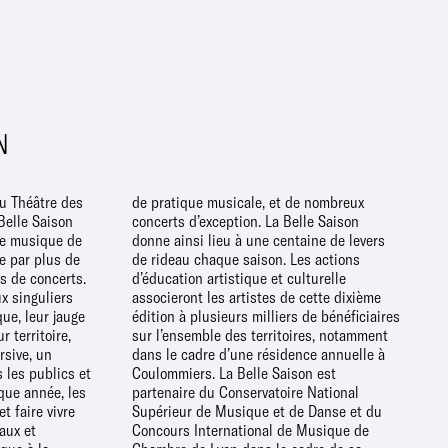
N
du Théâtre des
 de nombreux
Belle Saison
elle Saison
de musique de
aine de levers
e par plus de
 Les actions
es de concerts.
t culturelle
ux singuliers
cette dixième
que, leur jauge
e bénéficiaires
r territoire,
s, notamment
rsive, un
annuelle à
 les publics et
 Saison est
aque année, les
ire National
t faire vivre
 Danse et du
aux et
ique de