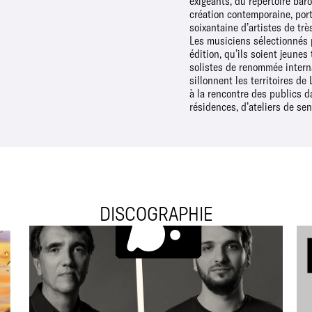
exigeants, du répertoire bar
Chambre de Lyon dans le cad
création contemporaine, por
mission de compagnonnage avec
soixantaine d’artistes de trè
artistes. Depuis sa créat
Les musiciens sélectionnés
Saison a vu naître une centai
édition, qu’ils soient jeunes
de musique de chambre, avec p
solistes de renommée intern
concerts sur tous les territoires,
sillonnent les territoires de
moments forts partagés a
à la rencontre des publics d
résidences, d’ateliers de sen
DISCOGRAPHIE