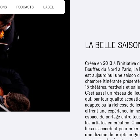
IONS
PODCASTS
LABEL
LA BELLE SAISO
Créée en 2013 à l’initiative 
de pratique musicale, et
Bouffes du Nord à Paris, La 
concerts d’exception. La B
est aujourd’hui une saison 
donne ainsi lieu à une cent
chambre itinérante présenté
de rideau chaque saison.
15 théâtres, festivals et sall
d’éducation artistique e
C’est aussi un réseau de lie
associeront les artistes de 
qui, par leur qualité acousti
édition à plusieurs milliers d
adaptée ou la richesse de leu
sur l’ensemble des territoire
offrent une expérience imme
dans le cadre d’une résidence 
espace de partage entre tous
Coulommiers. La Belle
les artistes en création. Ch
partenaire du Conservato
lieux s’accordent pour créer e
Supérieur de Musique et de
une dizaine de projets origin
Concours International de Mus