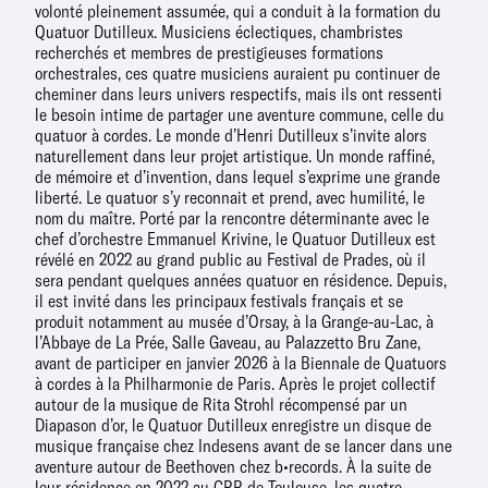
volonté pleinement assumée, qui a conduit à la formation du
Quatuor Dutilleux. Musiciens éclectiques, chambristes
recherchés et membres de prestigieuses formations
orchestrales, ces quatre musiciens auraient pu continuer de
cheminer dans leurs univers respectifs, mais ils ont ressenti
le besoin intime de partager une aventure commune, celle du
quatuor à cordes. Le monde d’Henri Dutilleux s’invite alors
naturellement dans leur projet artistique. Un monde raffiné,
de mémoire et d’invention, dans lequel s’exprime une grande
liberté. Le quatuor s’y reconnait et prend, avec humilité, le
nom du maître. Porté par la rencontre déterminante avec le
chef d’orchestre Emmanuel Krivine, le Quatuor Dutilleux est
révélé en 2022 au grand public au Festival de Prades, où il
sera pendant quelques années quatuor en résidence. Depuis,
il est invité dans les principaux festivals français et se
produit notamment au musée d’Orsay, à la Grange-au-Lac, à
l’Abbaye de La Prée, Salle Gaveau, au Palazzetto Bru Zane,
avant de participer en janvier 2026 à la Biennale de Quatuors
à cordes à la Philharmonie de Paris. Après le projet collectif
autour de la musique de Rita Strohl récompensé par un
Diapason d’or, le Quatuor Dutilleux enregistre un disque de
musique française chez Indesens avant de se lancer dans une
aventure autour de Beethoven chez b•records. À la suite de
leur résidence en 2022 au CRR de Toulouse, les quatre