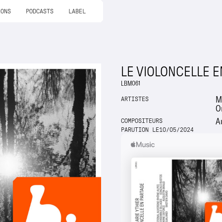
IONS
PODCASTS
LABEL
LE VIOLONCELLE E
LBM061
M
ARTISTES
O
A
COMPOSITEURS
PARUTION LE
10
/
05
/
2024