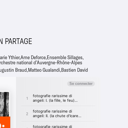
N PARTAGE
arie Ythier
Arne Deforce
Ensemble Sillages
rchestre national d’Auvergne-Rhône-Alpes
ugustin Braud
Matteo Gualandi
Bastien David