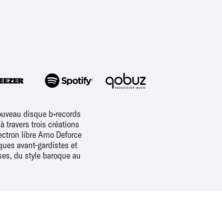
ouveau disque b•records
 travers trois créations
ectron libre Arno Deforce
ques avant-gardistes et
ses, du style baroque au