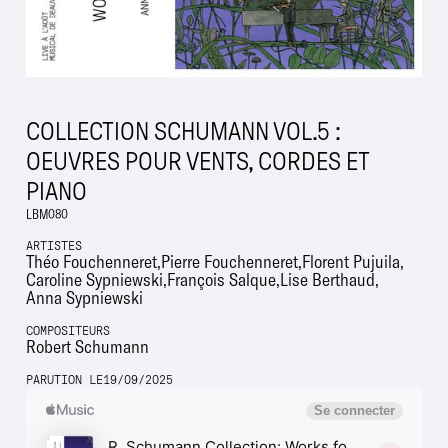
COLLECTION SCHUMANN VOL.5 :
OEUVRES POUR VENTS, CORDES ET
PIANO
LBM080
ARTISTES
Théo Fouchenneret
Pierre Fouchenneret
Florent Pujuila
Caroline Sypniewski
François Salque
Lise Berthaud
Anna Sypniewski
COMPOSITEURS
Robert Schumann
PARUTION LE
19
/
09
/
2025